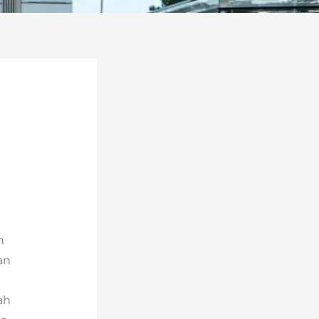
n
an
ah