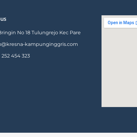
us
 Bringin No 18 Tulungrejo Kec Pare
fo@kresna-kampunginggris.com
 252 454 323