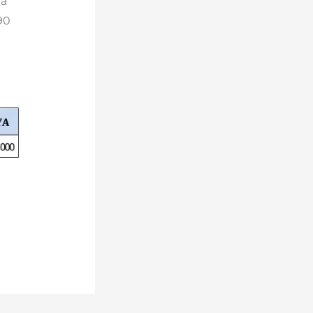
da
90