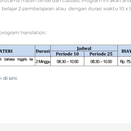
utama materi tense dan clauses. Program ini akan an
belajar 2 pembelajaran atau dengan durasi waktu 10 x 
program translation:
ik
di sini.