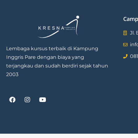
Camp
Jl.
in
Lembaga kursus terbaik di Kampung
081
Inggris Pare dengan biaya yang
terjangkau dan sudah berdiri sejak tahun
2003
F
I
Y
a
n
o
c
s
u
e
t
t
b
a
u
o
g
b
o
r
e