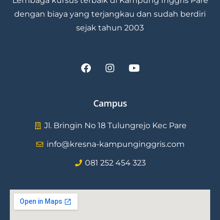
Lembaga kursus terbaik di Kampung Inggris Pare
dengan biaya yang terjangkau dan sudah berdiri
sejak tahun 2003
F
I
Y
a
n
o
c
s
u
e
t
t
b
a
u
Campus
o
g
b
o
r
e
Jl. Bringin No 18 Tulungrejo Kec Pare
k
a
m
info@kresna-kampunginggris.com
081 252 454 323